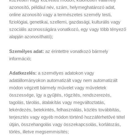
közvetlen vagy közvetett módon, különösen valamely
azonosító, például név, szám, helymeghatározó adat,
online azonosító vagy a természetes személy testi,
fiziológiai, genetikai, szellemi, gazdasági, kulturális vagy
szociális azonosságára vonatkozó, egy vagy több tényező
alapján azonosítható);
Személyes adat:
az érintettre vonatkozó bármely
információ;
Adatkezelés:
a személyes adatokon vagy
adatállományokon automatizált vagy nem automatizált
módon végzett bármely művelet vagy műveletek
összessége, így a gyűjtés, rögzítés, rendszerezés,
tagolás, tárolás, átalakítás vagy megváltoztatás,
lekérdezés, betekintés, felhasználás, közlés továbbítás,
terjesztés vagy egyéb módon történő hozzáférhetővé tétel
útján, összehangolás vagy összekapcsolás, korlátozás,
törlés, illetve megsemmisítés;