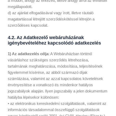
a módon, ahogy az érkezett, illetve ahogy arról az érintettel
megállapodott.
d) az ajánlat elfogadásával vagy írott, illetve ráutaló
magatartással létrejött szerződéskötéssel létrejön a
szerződéses kapcsolat.
4.2. Az Adatkezelő webáruházának
igénybevételéhez kapcsolódó adatkezelés
1) Az adatkezelés célja
: A Webáruházban történő
vásárláshoz szükséges szerződés létrehozása,
tartalmának meghatározása, módosítása, teljesítésének
figyelemmel kísérése, az abból származó díjak
számlázása, valamint az azzal kapcsolatos követelések
érvényesítése a vonatkozó és mindenkor hatályos
jogszabályok alapján. Ilyen jogszabály a jelen dokumentum
hatályba lépésekor különösen:
• az elektronikus kereskedelmi szolgáltatások, valamint az
információs társadalommal összefüggő szolgáltatások
egyes kérdéseiről szóló 2001. évi CVIII. törvény (Eker tv.)