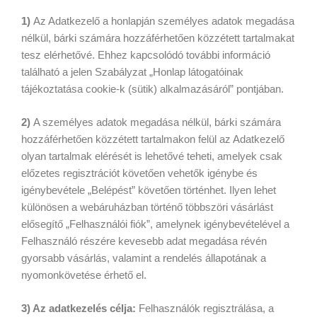
1)
Az Adatkezelő a honlapján személyes adatok megadása
nélkül, bárki számára hozzáférhetően közzétett tartalmakat
tesz elérhetővé. Ehhez kapcsolódó további információ
található a jelen Szabályzat „Honlap látogatóinak
tájékoztatása cookie-k (sütik) alkalmazásáról” pontjában.
2)
A személyes adatok megadása nélkül, bárki számára
hozzáférhetően közzétett tartalmakon felül az Adatkezelő
olyan tartalmak elérését is lehetővé teheti, amelyek csak
előzetes regisztrációt követően vehetők igénybe és
igénybevétele „Belépést” követően történhet. Ilyen lehet
különösen a webáruházban történő többszöri vásárlást
elősegítő „Felhasználói fiók”, amelynek igénybevételével a
Felhasználó részére kevesebb adat megadása révén
gyorsabb vásárlás, valamint a rendelés állapotának a
nyomonkövetése érhető el.
3) Az adatkezelés célja:
Felhasználók regisztrálása, a