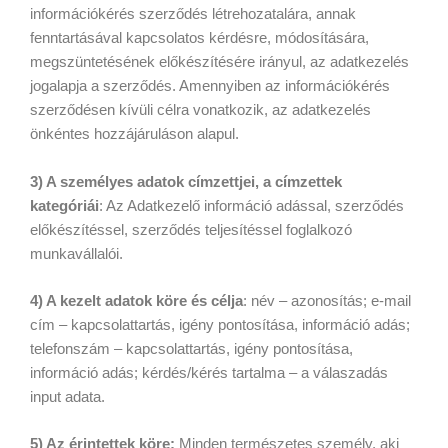
információkérés szerződés létrehozatalára, annak
fenntartásával kapcsolatos kérdésre, módosítására,
megszüntetésének előkészítésére irányul, az adatkezelés
jogalapja a szerződés. Amennyiben az információkérés
szerződésen kívüli célra vonatkozik, az adatkezelés
önkéntes hozzájáruláson alapul.
3) A személyes adatok címzettjei, a címzettek
kategóriái
: Az Adatkezelő információ adással, szerződés
előkészítéssel, szerződés teljesítéssel foglalkozó
munkavállalói.
4) A kezelt adatok köre és célja
: név – azonosítás; e-mail
cím – kapcsolattartás, igény pontosítása, információ adás;
telefonszám – kapcsolattartás, igény pontosítása,
információ adás; kérdés/kérés tartalma – a válaszadás
input adata.
5) Az érintettek köre:
Minden természetes személy, aki