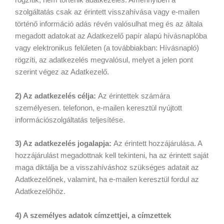
rögzítik, nem történik adatkezelés. Amennyiben a
szolgáltatás csak az érintett visszahívása vagy e-mailen
történő információ adás révén valósulhat meg és az általa
megadott adatokat az Adatkezelő papír alapú hívásnaplóba
vagy elektronikus felületen (a továbbiakban: Hívásnapló)
rögzíti, az adatkezelés megvalósul, melyet a jelen pont
szerint végez az Adatkezelő.
2) Az adatkezelés célja:
Az érintettek számára
személyesen. telefonon, e-mailen keresztül nyújtott
információszolgáltatás teljesítése.
3) Az adatkezelés jogalapja:
Az érintett hozzájárulása. A
hozzájárulást megadottnak kell tekinteni, ha az érintett saját
maga diktálja be a visszahíváshoz szükséges adatait az
Adatkezelőnek, valamint, ha e-mailen keresztül fordul az
Adatkezelőhöz.
4) A személyes adatok címzettjei, a címzettek