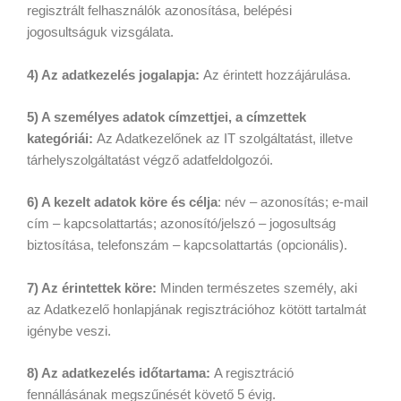
regisztrált felhasználók azonosítása, belépési
jogosultságuk vizsgálata.
4) Az adatkezelés jogalapja:
Az érintett hozzájárulása.
5) A személyes adatok címzettjei, a címzettek
kategóriái:
Az Adatkezelőnek az IT szolgáltatást, illetve
tárhelyszolgáltatást végző adatfeldolgozói.
6) A kezelt adatok köre és célja
: név – azonosítás; e-mail
cím – kapcsolattartás; azonosító/jelszó – jogosultság
biztosítása, telefonszám – kapcsolattartás (opcionális).
7) Az érintettek köre:
Minden természetes személy, aki
az Adatkezelő honlapjának regisztrációhoz kötött tartalmát
igénybe veszi.
8) Az adatkezelés időtartama:
A regisztráció
fennállásának megszűnését követő 5 évig.