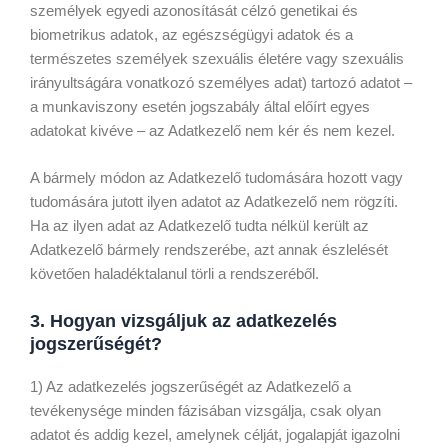
személyek egyedi azonosítását célzó genetikai és
biometrikus adatok, az egészségügyi adatok és a
természetes személyek szexuális életére vagy szexuális
irányultságára vonatkozó személyes adat) tartozó adatot –
a munkaviszony esetén jogszabály által előírt egyes
adatokat kivéve – az Adatkezelő nem kér és nem kezel.
A bármely módon az Adatkezelő tudomására hozott vagy
tudomására jutott ilyen adatot az Adatkezelő nem rögzíti.
Ha az ilyen adat az Adatkezelő tudta nélkül került az
Adatkezelő bármely rendszerébe, azt annak észlelését
követően haladéktalanul törli a rendszeréből.
3. Hogyan vizsgáljuk az adatkezelés
jogszerűségét?
1) Az adatkezelés jogszerűségét az Adatkezelő a
tevékenysége minden fázisában vizsgálja, csak olyan
adatot és addig kezel, amelynek célját, jogalapját igazolni