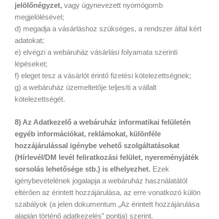
jelölőnégyzet,
vagy úgynevezett nyomógomb
megjelölésével;
d) megadja a vásárláshoz szükséges, a rendszer által kért
adatokat;
e) elvégzi a webáruház vásárlási folyamata szerinti
lépéseket;
f) eleget tesz a vásárlót érintő fizetési kötelezettségnek;
g) a webáruház üzemeltetője teljesíti a vállalt
kötelezettségét.
8) Az Adatkezelő a webáruház informatikai felületén
egyéb információkat, reklámokat, különféle
hozzájárulással igénybe vehető szolgáltatásokat
(Hírlevél/DM levél feliratkozási felület, nyereményjáték
sorsolás lehetősége stb.) is elhelyezhet.
Ezek
igénybevételének jogalapja a webáruház használatától
eltérően az érintett hozzájárulása, az erre vonatkozó külön
szabályok (a jelen dokumentum „Az érintett hozzájárulása
alapján történő adatkezelés” pontja) szerint.