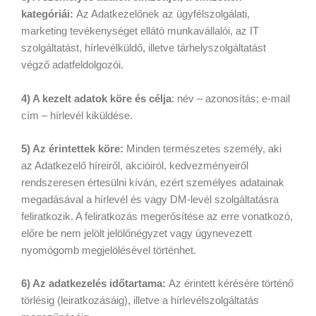
kategóriái:
Az Adatkezelőnek az ügyfélszolgálati,
marketing tevékenységet ellátó munkavállalói, az IT
szolgáltatást, hírlevélküldő, illetve tárhelyszolgáltatást
végző adatfeldolgozói.
4) A kezelt adatok köre és célja
: név – azonosítás; e-mail
cím – hírlevél kiküldése.
5) Az érintettek köre:
Minden természetes személy, aki
az Adatkezelő híreiről, akcióiról, kedvezményeiről
rendszeresen értesülni kíván, ezért személyes adatainak
megadásával a hírlevél és vagy DM-levél szolgáltatásra
feliratkozik. A feliratkozás megerősítése az erre vonatkozó,
előre be nem jelölt jelölőnégyzet vagy úgynevezett
nyomógomb megjelölésével történhet.
6) Az adatkezelés időtartama:
Az érintett kérésére történő
törlésig (leiratkozásáig), illetve a hírlevélszolgáltatás