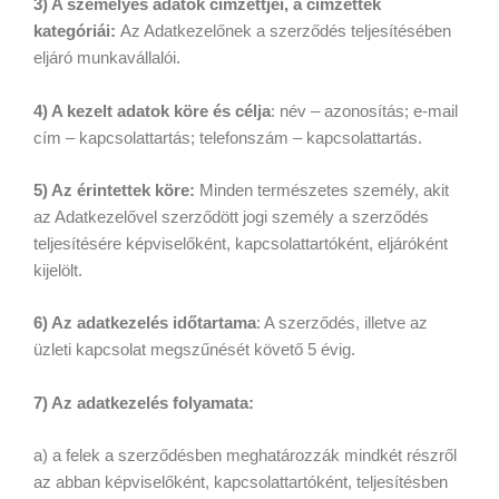
3) A személyes adatok címzettjei, a címzettek
kategóriái:
Az Adatkezelőnek a szerződés teljesítésében
eljáró munkavállalói.
4) A kezelt adatok köre és célja
: név – azonosítás; e-mail
cím – kapcsolattartás; telefonszám – kapcsolattartás.
5) Az érintettek köre:
Minden természetes személy, akit
az Adatkezelővel szerződött jogi személy a szerződés
teljesítésére képviselőként, kapcsolattartóként, eljáróként
kijelölt.
6) Az adatkezelés időtartama
: A szerződés, illetve az
üzleti kapcsolat megszűnését követő 5 évig.
7) Az adatkezelés folyamata:
a) a felek a szerződésben meghatározzák mindkét részről
az abban képviselőként, kapcsolattartóként, teljesítésben