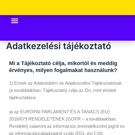
Skip
to
content
Adatkezelési tájékoztató
Mi a Tájékoztató célja, mikortól és meddig
érvényes, milyen fogalmakat használunk?
1) Ennek az Adatvédelmi és Adatkezelési Tájékoztatónak
(a továbbiakban: Tájékoztató) célja az Ön, mint érintett
tájékoztatása:
a) az EURÓPAI PARLAMENT ÉS A TANÁCS (EU)
2016/679 RENDELETÉNEK (GDPR – a továbbiakban:
Rendelet) valamint az információs önrendelkezési jogról és
az információszabadságról szóló 2011. évi CXII.