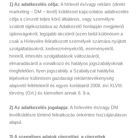
1) Az adatkezelés célja:
A hírlevél és/vagy reklám (direkt
marketing – DM – levél) küldéssel kapcsolatos adatkezelés
célja a címzett teljes körű általános, vagy személyre
szabott tájékoztatása az Adatkezelő honlapján megjelenő
újdonságokról, legújabb akcióiról (ezen belül különösen a
csak a Hírlevélre feliratkozott személyek számára nyújtott
szolgáltatásokról, kedvezményekről), eseményeiről,
híreiről, értesítés szolgáltatások változásáról,
elmaradásáról a vonatkozó és hatályos jogszabályoknak
megfelelően. Ilyen jogszabály a Szabályzat hatályba
lépésekor különösen gazdasági reklámtevékenység
alapvető feltételeiről és egyes korlátairól 2008. évi XLVIII.
törvény (Grt.) és kiemelten annak 6. §-a.
2) Az adatkezelés jogalapja:
A hírlevélre és/vagy DM
levélküldésre történő feliratkozás önkéntes hozzájáruláson
alapul.
3) A személyes adatok címzettjei, a címzettek