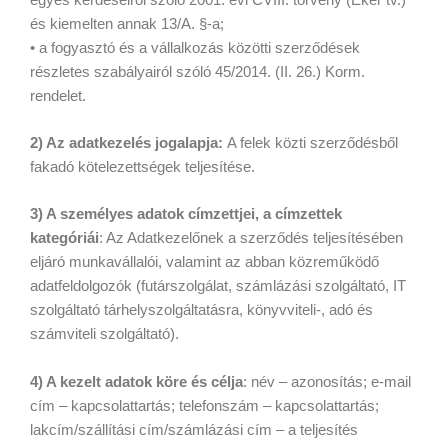
és kiemelten annak 13/A. §-a;
• a fogyasztó és a vállalkozás közötti szerződések
részletes szabályairól szóló 45/2014. (II. 26.) Korm.
rendelet.
2) Az adatkezelés jogalapja:
A felek közti szerződésből
fakadó kötelezettségek teljesítése.
3) A személyes adatok címzettjei, a címzettek
kategóriái
: Az Adatkezelőnek a szerződés teljesítésében
eljáró munkavállalói, valamint az abban közreműködő
adatfeldolgozók (futárszolgálat, számlázási szolgáltató, IT
szolgáltató tárhelyszolgáltatásra, könyvviteli-, adó és
számviteli szolgáltató).
4) A kezelt adatok köre és célja
: név – azonosítás; e-mail
cím – kapcsolattartás; telefonszám – kapcsolattartás;
lakcím/szállítási cím/számlázási cím – a teljesítés