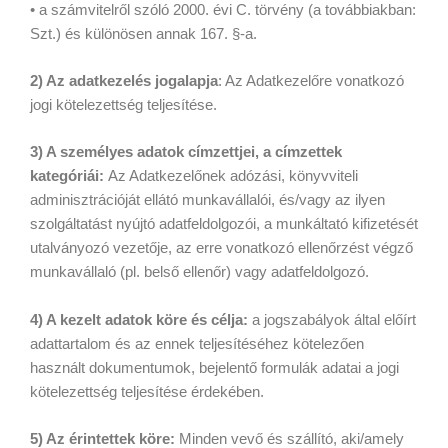
• a számvitelről szóló 2000. évi C. törvény (a továbbiakban:
Szt.) és különösen annak 167. §-a.
2) Az adatkezelés jogalapja
: Az Adatkezelőre vonatkozó
jogi kötelezettség teljesítése.
3) A személyes adatok címzettjei, a címzettek
kategóriái:
Az Adatkezelőnek adózási, könyvviteli
adminisztrációját ellátó munkavállalói, és/vagy az ilyen
szolgáltatást nyújtó adatfeldolgozói, a munkáltató kifizetését
utalványozó vezetője, az erre vonatkozó ellenőrzést végző
munkavállaló (pl. belső ellenőr) vagy adatfeldolgozó.
4) A kezelt adatok köre és célja:
a jogszabályok által előírt
adattartalom és az ennek teljesítéséhez kötelezően
használt dokumentumok, bejelentő formulák adatai a jogi
kötelezettség teljesítése érdekében.
5) Az érintettek köre:
Minden vevő és szállító, aki/amely