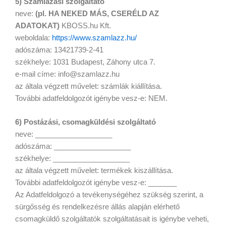
5) Számlázási szolgáltató
neve:
(pl. HA NEKED MÁS, CSERÉLD AZ
ADATOKAT)
KBOSS.hu Kft.
weboldala:
https://www.szamlazz.hu/
adószáma: 13421739-2-41
székhelye: 1031 Budapest, Záhony utca 7.
e-mail címe: info@szamlazz.hu
az általa végzett művelet: számlák kiállítása.
További adatfeldolgozót igénybe vesz-e: NEM.
6) Postázási, csomagküldési szolgáltató
neve: ___________________
adószáma: ___________________
székhelye: ___________________
az általa végzett művelet: termékek kiszállítása.
További adatfeldolgozót igénybe vesz-e: _______
Az Adatfeldolgozó a tevékenységéhez szükség szerint, a
sürgősség és rendelkezésre állás alapján elérhető
csomagküldő szolgáltatók szolgáltatásait is igénybe veheti,