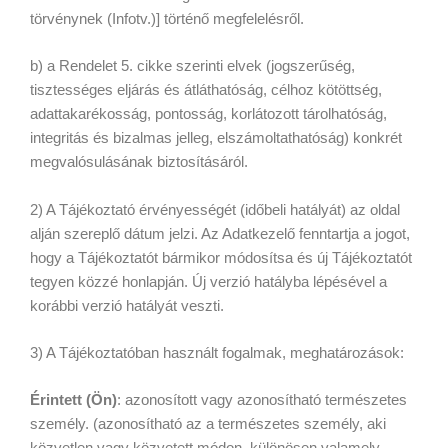
törvénynek (Infotv.)] történő megfelelésről.
b) a Rendelet 5. cikke szerinti elvek (jogszerűség,
tisztességes eljárás és átláthatóság, célhoz kötöttség,
adattakarékosság, pontosság, korlátozott tárolhatóság,
integritás és bizalmas jelleg, elszámoltathatóság) konkrét
megvalósulásának biztosításáról.
2) A Tájékoztató érvényességét (időbeli hatályát) az oldal
alján szereplő dátum jelzi. Az Adatkezelő fenntartja a jogot,
hogy a Tájékoztatót bármikor módosítsa és új Tájékoztatót
tegyen közzé honlapján. Új verzió hatályba lépésével a
korábbi verzió hatályát veszti.
3) A Tájékoztatóban használt fogalmak, meghatározások:
Érintett (Ön)
: azonosított vagy azonosítható természetes
személy. (azonosítható az a természetes személy, aki