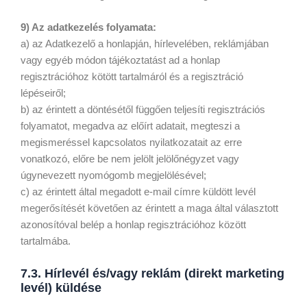
9) Az adatkezelés folyamata:
a) az Adatkezelő a honlapján, hírlevelében, reklámjában
vagy egyéb módon tájékoztatást ad a honlap
regisztrációhoz kötött tartalmáról és a regisztráció
lépéseiről;
b) az érintett a döntésétől függően teljesíti regisztrációs
folyamatot, megadva az előírt adatait, megteszi a
megismeréssel kapcsolatos nyilatkozatait az erre
vonatkozó, előre be nem jelölt jelölőnégyzet vagy
úgynevezett nyomógomb megjelölésével;
c) az érintett által megadott e-mail címre küldött levél
megerősítését követően az érintett a maga által választott
azonosítóval belép a honlap regisztrációhoz között
tartalmába.
7.3. Hírlevél és/vagy reklám (direkt marketing
levél) küldése