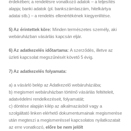
érdekében; a rendelésre vonatkozó adatok – a teljesítés
alapja; banki adatok (pl. bankszámlaszám, hitelkártya
adatai stb.) – a rendelés ellenértékének kiegyenlítése.
5) Az érintettek köre:
Minden természetes személy, aki
webáruházban vásárlás kapcsán eljár.
6) Az adatkezelés időtartama:
A szerződés, illetve az
üzleti kapcsolat megszűnését követő 5 évig.
7) Az adatkezelés folyamata:
a) a vásárló belép az Adatkezelő webáruházába;
b) megismeri webáruházban történő vásárlás feltételeit,
adatvédelmi rendelkezéseit, folyamatát;
c) döntése alapján kilép az alkalmazásból vagy a
szolgáltató linken elérhető dokumentumainak megismerése
után megteszi a megismeréssel kapcsolatos nyilatkozatait
az erre vonatkozó,
előre be nem jelölt