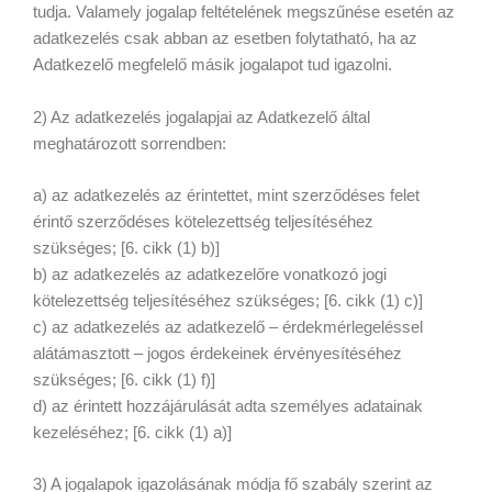
tudja. Valamely jogalap feltételének megszűnése esetén az
adatkezelés csak abban az esetben folytatható, ha az
Adatkezelő megfelelő másik jogalapot tud igazolni.
2) Az adatkezelés jogalapjai az Adatkezelő által
meghatározott sorrendben:
a) az adatkezelés az érintettet, mint szerződéses felet
érintő szerződéses kötelezettség teljesítéséhez
szükséges; [6. cikk (1) b)]
b) az adatkezelés az adatkezelőre vonatkozó jogi
kötelezettség teljesítéséhez szükséges; [6. cikk (1) c)]
c) az adatkezelés az adatkezelő – érdekmérlegeléssel
alátámasztott – jogos érdekeinek érvényesítéséhez
szükséges; [6. cikk (1) f)]
d) az érintett hozzájárulását adta személyes adatainak
kezeléséhez; [6. cikk (1) a)]
3) A jogalapok igazolásának módja fő szabály szerint az