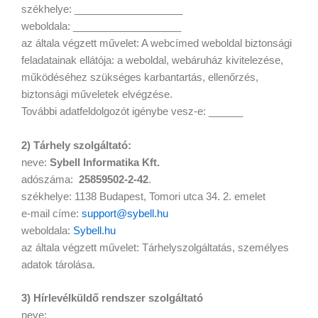
székhelye: ___________________
weboldala: ___________________
az általa végzett művelet: A webcímed weboldal biztonsági
feladatainak ellátója: a weboldal, webáruház kivitelezése,
működéséhez szükséges karbantartás, ellenőrzés,
biztonsági műveletek elvégzése.
További adatfeldolgozót igénybe vesz-e: ______
2) Tárhely szolgáltató:
neve:
Sybell Informatika Kft.
adószáma:
25859502-2-42
.
székhelye: 1138 Budapest, Tomori utca 34. 2. emelet
e-mail címe:
support@sybell.hu
weboldala:
Sybell.hu
az általa végzett művelet: Tárhelyszolgáltatás, személyes
adatok tárolása.
3) Hírlevélküldő rendszer szolgáltató
neve:
___________________