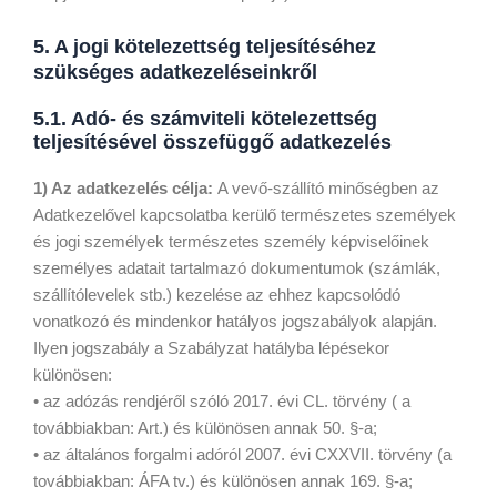
5. A jogi kötelezettség teljesítéséhez
szükséges adatkezeléseinkről
5.1. Adó- és számviteli kötelezettség
teljesítésével összefüggő adatkezelés
1) Az adatkezelés célja:
A vevő-szállító minőségben az
Adatkezelővel kapcsolatba kerülő természetes személyek
és jogi személyek természetes személy képviselőinek
személyes adatait tartalmazó dokumentumok (számlák,
szállítólevelek stb.) kezelése az ehhez kapcsolódó
vonatkozó és mindenkor hatályos jogszabályok alapján.
Ilyen jogszabály a Szabályzat hatályba lépésekor
különösen:
• az adózás rendjéről szóló 2017. évi CL. törvény ( a
továbbiakban: Art.) és különösen annak 50. §-a;
• az általános forgalmi adóról 2007. évi CXXVII. törvény (a
továbbiakban: ÁFA tv.) és különösen annak 169. §-a;