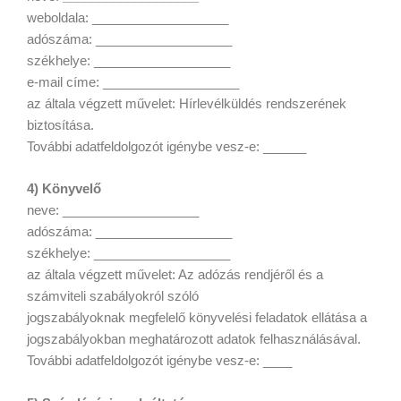
weboldala: ___________________
adószáma: ___________________
székhelye: ___________________
e-mail címe: ___________________
az általa végzett művelet: Hírlevélküldés rendszerének
biztosítása.
További adatfeldolgozót igénybe vesz-e: ______
4) Könyvelő
neve: ___________________
adószáma: ___________________
székhelye: ___________________
az általa végzett művelet: Az adózás rendjéről és a
számviteli szabályokról szóló
jogszabályoknak megfelelő könyvelési feladatok ellátása a
jogszabályokban meghatározott adatok felhasználásával.
További adatfeldolgozót igénybe vesz-e: ____