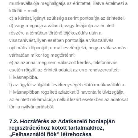
munkavállalója meghallgatja az érintettet, illetve értelmezi a
küldött e-mailt;
c) a kérést, igényt szükség szerint pontosítja az érintettel.
d) vagy megadja a választ, vagy felajánlja az érintett
részére a témában történő tájékozódás után a
visszahívást, ilyen esetben pontosítja a visszahívás
optimális időpontját, e-mail esetén jelzi, hogy a válaszadás
várhatóan mikor fog megtörténni;
e) az azonnal meg nem válaszolt kérdés, telefonhívás
esetén rögzíti az érintett adatait az erre rendszeresített
Hívásnaplóba.
f) az ügyfélszolgálati tevékenységét ellátó munkavállaló a
Hívásnaplóban rögzített adatokat 3 havonta felülvizsgálja,
az érintett reklamációja nélkül lezárt esetekben az adatokat
törli a nyilvántartásból.
7.2. Hozzáférés az Adatkezelő honlapján
regisztrációhoz kötött tartalmakhoz,
„Felhasználói fiók” létrehozása