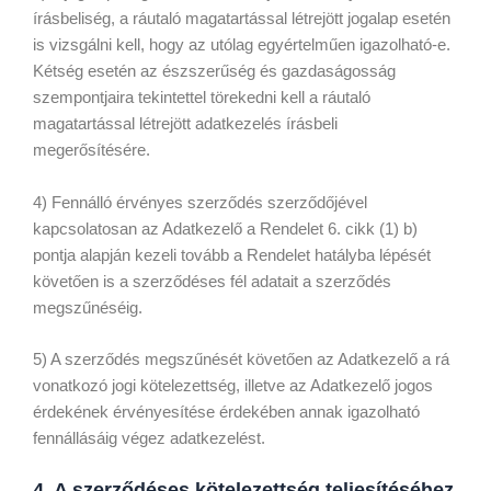
írásbeliség, a ráutaló magatartással létrejött jogalap esetén
is vizsgálni kell, hogy az utólag egyértelműen igazolható-e.
Kétség esetén az észszerűség és gazdaságosság
szempontjaira tekintettel törekedni kell a ráutaló
magatartással létrejött adatkezelés írásbeli
megerősítésére.
4) Fennálló érvényes szerződés szerződőjével
kapcsolatosan az Adatkezelő a Rendelet 6. cikk (1) b)
pontja alapján kezeli tovább a Rendelet hatályba lépését
követően is a szerződéses fél adatait a szerződés
megszűnéséig.
5) A szerződés megszűnését követően az Adatkezelő a rá
vonatkozó jogi kötelezettség, illetve az Adatkezelő jogos
érdekének érvényesítése érdekében annak igazolható
fennállásáig végez adatkezelést.
4. A szerződéses kötelezettség teljesítéséhez