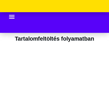
Skip
to
content
Tartalomfeltöltés folyamatban