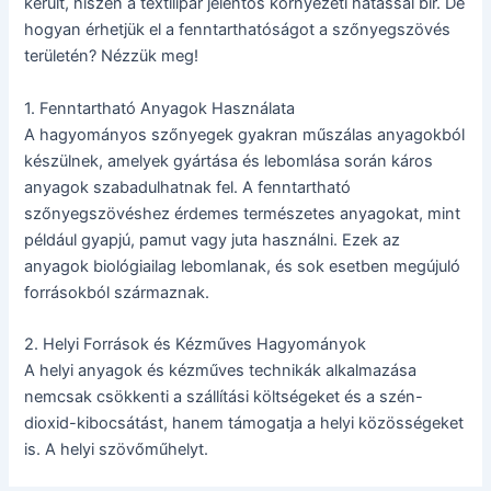
került, hiszen a textilipar jelentős környezeti hatással bír. De
hogyan érhetjük el a fenntarthatóságot a szőnyegszövés
területén? Nézzük meg!
1. Fenntartható Anyagok Használata
A hagyományos szőnyegek gyakran műszálas anyagokból
készülnek, amelyek gyártása és lebomlása során káros
anyagok szabadulhatnak fel. A fenntartható
szőnyegszövéshez érdemes természetes anyagokat, mint
például gyapjú, pamut vagy juta használni. Ezek az
anyagok biológiailag lebomlanak, és sok esetben megújuló
forrásokból származnak.
2. Helyi Források és Kézműves Hagyományok
A helyi anyagok és kézműves technikák alkalmazása
nemcsak csökkenti a szállítási költségeket és a szén-
dioxid-kibocsátást, hanem támogatja a helyi közösségeket
is. A helyi szövőműhelyt.