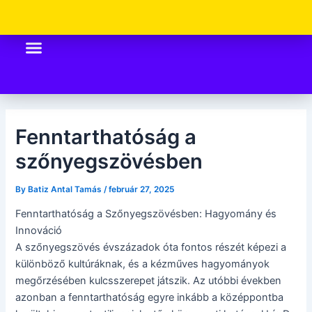
Skip
Post
to
navigation
content
Fenntarthatóság a
szőnyegszövésben
By
Batiz Antal Tamás
/
február 27, 2025
Fenntarthatóság a Szőnyegszövésben: Hagyomány és
Innováció
A szőnyegszövés évszázadok óta fontos részét képezi a
különböző kultúráknak, és a kézműves hagyományok
megőrzésében kulcsszerepet játszik. Az utóbbi években
azonban a fenntarthatóság egyre inkább a középpontba