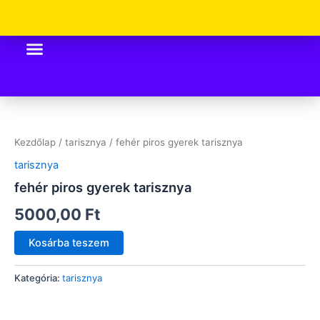
Skip
to
content
fehér
piros
gyerek
Kezdőlap
/
tarisznya
/ fehér piros gyerek tarisznya
tarisznya
mennyiség
tarisznya
fehér piros gyerek tarisznya
5000,00
Ft
Kosárba teszem
Kategória:
tarisznya