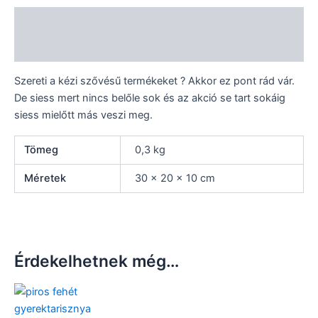
Leírás
További információk
Szereti a kézi szővésű termékeket ? Akkor ez pont rád vár.
De siess mert nincs belőle sok és az akció se tart sokáig
siess mielőtt más veszi meg.
Tömeg
0,3 kg
Méretek
30 × 20 × 10 cm
Érdekelhetnek még…