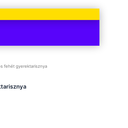
os fehét gyerektarisznya
ktarisznya