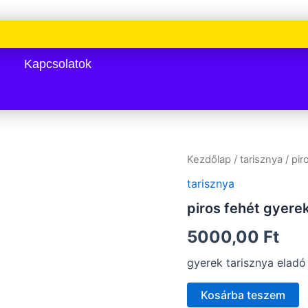
g
Kapcsolatok
piros
Kezdőlap
/
tarisznya
/ pir
fehét
tarisznya
gyerektarisznya
mennyiség
piros fehét gyere
5000,00
Ft
gyerek tarisznya eladó
Kosárba teszem