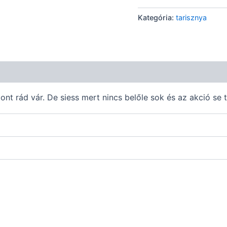
Kategória:
tarisznya
nt rád vár. De siess mert nincs belőle sok és az akció se t